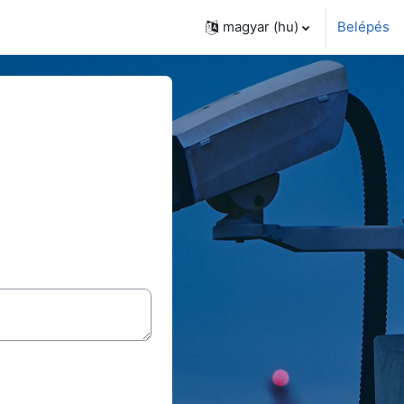
magyar ‎(hu)‎
Belépés