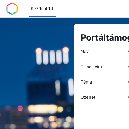
Tovább a fő tartalomhoz
Kezdőoldal
Portáltámo
Név
E-mail cím
Téma
Üzenet